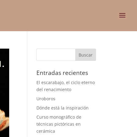
Entradas recientes
El escarabajo, el ciclo eterno
del renacimiento
Uroboros
Dónde está la inspiración
Curso monográfico de
técnicas pictóricas en
cerámica