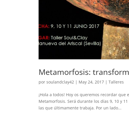
Metamorfosis: transform
por
soulandclay42
|
May 24, 2017
|
Talleres
¡Hola a todos! Hoy os queremos recordar que en
Metamorfosis. Será durante los días 9, 10 y 11 
las que últimamente trabaja. Por un lado...