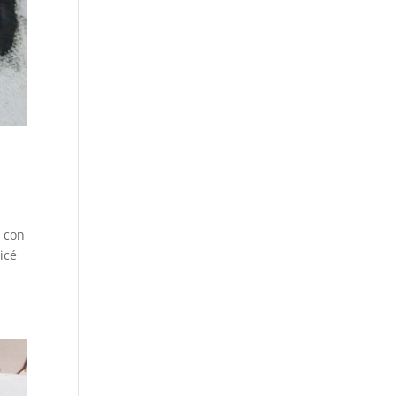
y con
icé