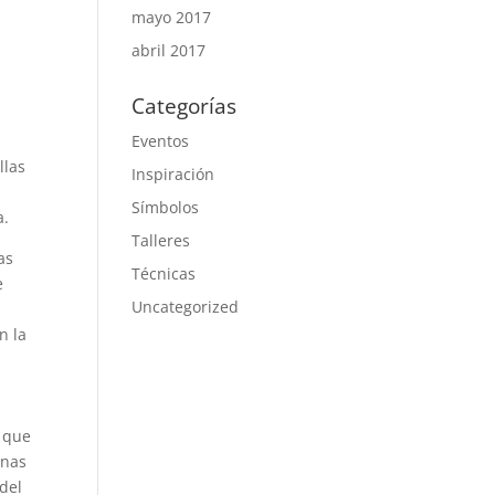
mayo 2017
abril 2017
Categorías
Eventos
llas
Inspiración
Símbolos
a.
Talleres
as
Técnicas
e
Uncategorized
n la
o que
onas
del