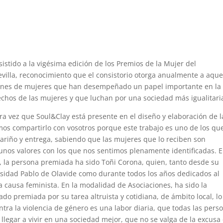
sistido a la vigésima edición de los Premios de la Mujer del
villa, reconocimiento que el consistorio otorga anualmente a aque
iones de mujeres que han desempeñado un papel importante en la
echos de las mujeres y que luchan por una sociedad más igualitari
era vez que Soul&Clay está presente en el diseño y elaboración de l
mos compartirlo con vosotros porque este trabajo es uno de los qu
riño y entrega, sabiendo que las mujeres que lo reciben son
unos valores con los que nos sentimos plenamente identificadas. E
 la persona premiada ha sido Toñi Corona, quien, tanto desde su
rsidad Pablo de Olavide como durante todos los años dedicados al
la causa feminista. En la modalidad de Asociaciones, ha sido la
do premiada por su tarea altruista y cotidiana, de ámbito local, l
ntra la violencia de género es una labor diaria, que todas las pers
egar a vivir en una sociedad mejor, que no se valga de la excusa 